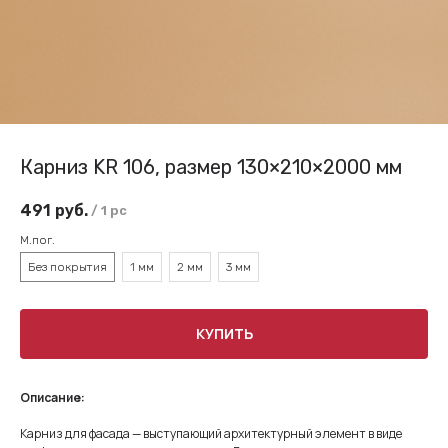
Карниз KR 106, размер 130×210×2000 мм
491
руб.
/
1 pc
М.пог.
Без покрытия
1 мм
2 мм
3 мм
КУПИТЬ
Описание:
Карниз для фасада — выступающий архитектурный элемент в виде