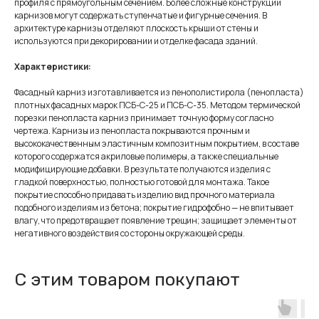
профиля с прямоугольным сечением. Более сложные конструкции
карнизов могут содержать ступенчатые и фигурные сечения. В
архитектуре карнизы отделяют плоскость крыши от стены и
используются при декорировании и отделке фасада зданий.
Характеристики:
Фасадный карниз изготавливается из пенополистирола (пенопласта)
плотных фасадных марок ПСБ-С-25 и ПСБ-С-35. Методом термической
порезки пенопласта карниз принимает точную форму согласно
чертежа. Карнизы из пенопласта покрываются прочным и
высококачественным эластичным композитным покрытием, в составе
которого содержатся акриловые полимеры, а также специальные
модифицирующие добавки. В результате получаются изделия с
гладкой поверхностью, полностью готовой для монтажа. Такое
покрытие способно придавать изделию вид прочного материала
подобного изделиям из бетона; покрытие гидрофобно — не впитывает
влагу, что предотвращает появление трещин; защищает элементы от
негативного воздействия со стороны окружающей среды.
С этим товаром покупают