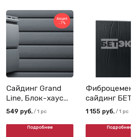
Акция
- 7%
Сайдинг Grand
Фиброцемен
Line, Блок-хаус
сайдинг БЕТЭ
3,00
Вудстоун
549
руб.
1 155
руб.
/
1 pc
/
1 pc
двухслойный
Подробнее
Подробнее