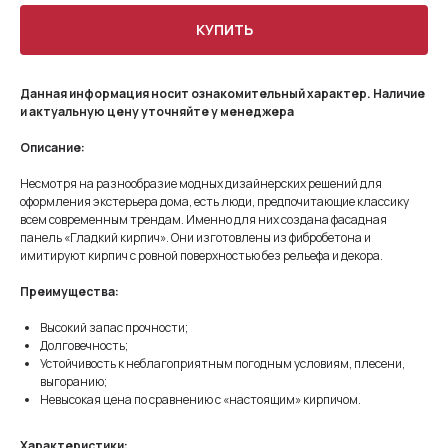
КУПИТЬ
Данная информация носит ознакомительный характер. Наличие
и актуальную цену уточняйте у менеджера
Описание:
Несмотря на разнообразие модных дизайнерских решений для
оформления экстерьера дома, есть люди, предпочитающие классику
всем современным трендам. Именно для них создана фасадная
панель «Гладкий кирпич». Они изготовлены из фибробетона и
имитируют кирпич с ровной поверхностью без рельефа и декора.
Преимущества:
Высокий запас прочности;
Долговечность;
Устойчивость к неблагоприятным погодным условиям, плесени,
выгоранию;
Невысокая цена по сравнению с «настоящим» кирпичом.
Характеристики: