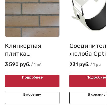
Клинкерная
Соединитель
плитка
желоба Opti
Terramatic, Koro
125мм
3 590
руб.
231
руб.
/
1 m²
/
1 pc
Space AC
Подробнее
Подробнее
В корзину
В корзину