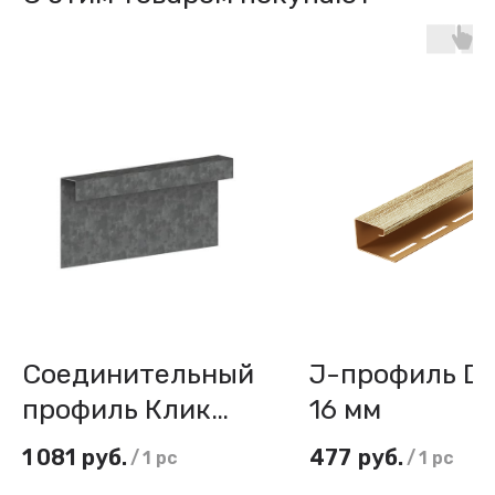
Соединительный
J-профиль Do
профиль Клик
16 мм
БЕТЭКО
1 081
руб.
477
руб.
/
1 pc
/
1 pc