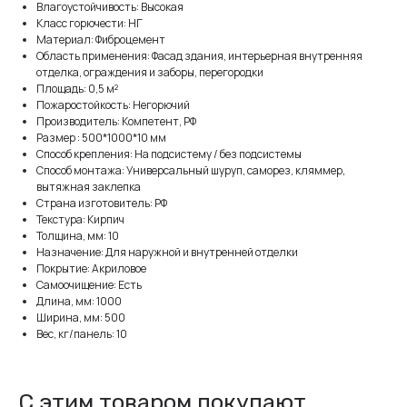
Влагоустойчивость: Высокая
Класс горючести: НГ
Материал: Фиброцемент
Область применения: Фасад здания, интерьерная внутренняя
отделка, ограждения и заборы, перегородки
Площадь: 0,5 м²
Пожаростойкость: Негорючий
Производитель: Компетент, РФ
Размер : 500*1000*10 мм
Способ крепления: На подсистему / без подсистемы
Способ монтажа: Универсальный шуруп, саморез, кляммер,
вытяжная заклепка
Страна изготовитель: РФ
Текстура: Кирпич
Толщина, мм: 10
Назначение: Для наружной и внутренней отделки
Покрытие: Акриловое
Самоочищение: Есть
Длина, мм: 1000
Ширина, мм: 500
Вес, кг/панель: 10
С этим товаром покупают