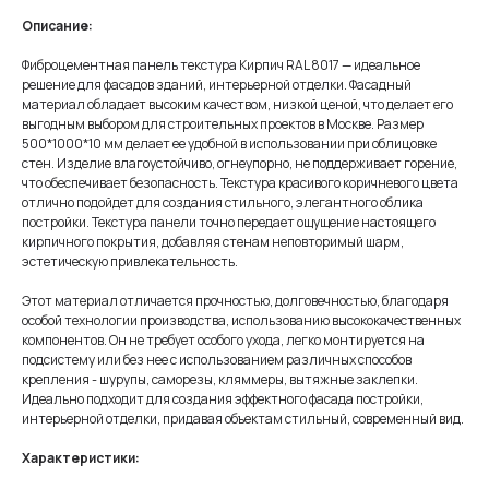
Описание:
Фиброцементная панель текстура Кирпич RAL 8017 — идеальное
решение для фасадов зданий, интерьерной отделки. Фасадный
материал обладает высоким качеством, низкой ценой, что делает его
выгодным выбором для строительных проектов в Москве. Размер
500*1000*10 мм делает ее удобной в использовании при облицовке
стен. Изделие влагоустойчиво, огнеупорно, не поддерживает горение,
что обеспечивает безопасность. Текстура красивого коричневого цвета
отлично подойдет для создания стильного, элегантного облика
постройки. Текстура панели точно передает ощущение настоящего
кирпичного покрытия, добавляя стенам неповторимый шарм,
эстетическую привлекательность.
Этот материал отличается прочностью, долговечностью, благодаря
особой технологии производства, использованию высококачественных
компонентов. Он не требует особого ухода, легко монтируется на
подсистему или без нее с использованием различных способов
крепления - шурупы, саморезы, кляммеры, вытяжные заклепки.
Идеально подходит для создания эффектного фасада постройки,
интерьерной отделки, придавая объектам стильный, современный вид.
Характеристики: