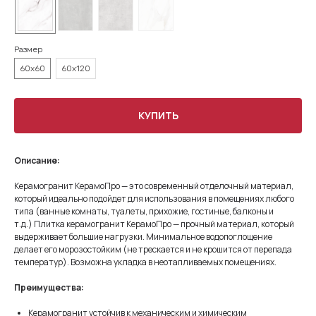
Размер
60x60
60x120
КУПИТЬ
Описание:
Керамогранит КерамоПро — это современный отделочный материал,
который идеально подойдет для использования в помещениях любого
типа (ванные комнаты, туалеты, прихожие, гостиные, балконы и
т.д.) Плитка керамогранит КерамоПро — прочный материал, который
выдерживает большие нагрузки. Минимальное водопоглощение
делает его морозостойким (не трескается и не крошится от перепада
температур). Возможна укладка в неотапливаемых помещениях.
Преимущества:
Керамогранит устойчив к механическим и химическим