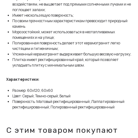
воздействиям, не выцветает под прямыми солнечными лучами и не
поглощает запахи;
Имеет нескользящую поверхность;
По своим прочностным характеристикам превосходит природный
камень
Морозостойкий, может использоваться в неотапливаемых
помещениях и на улице;
Полированная поверхность делает этот керамогранит легко
чистящим и гигиеничным;
Уложенный керамогранит выдерживает большую весовую нагрузку;
Плитка имеет ректифицированный край, который позволяет
укладывть плитку с минимальным швом.
Характеристики:
Размер: 60x120; 60x60
Цвет: Серый; Темно-серый; Белый
Поверхность: Матовый ректифицированный; Лаппатированный
ректифицированный; Полированный ректифицированный
С этим товаром покупают