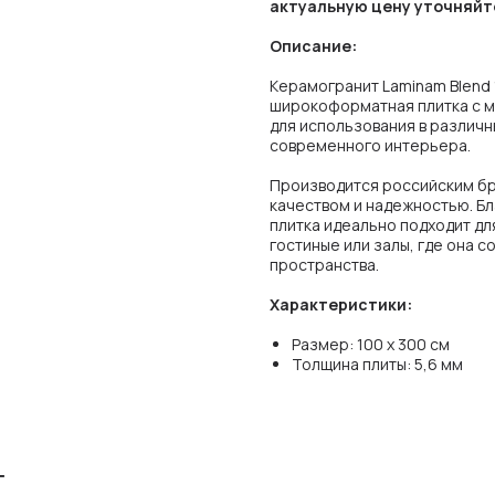
актуальную цену уточняйт
Описание:
Керамогранит Laminam Blend
широкоформатная плитка с м
для использования в различн
современного интерьера.
Производится российским бр
качеством и надежностью. Бла
плитка идеально подходит дл
гостиные или залы, где она 
пространства.
Характеристики:
Размер: 100 х 300 см
Толщина плиты: 5,6 мм
т