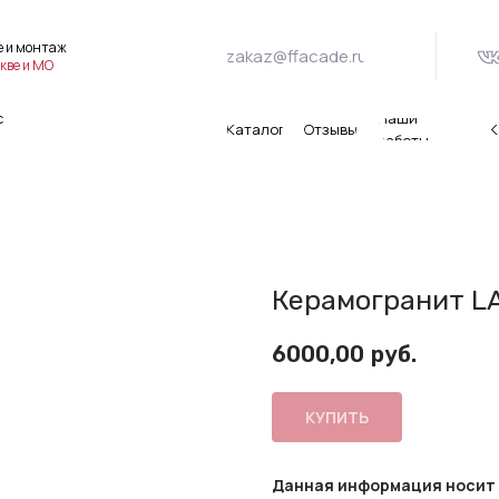
е и монтаж
zakaz@ffacade.ru
кве и МО
Наши
с
Каталог
Отзывы
К
работы
Керамогранит L
6000,00
руб.
КУПИТЬ
Данная информация носит 