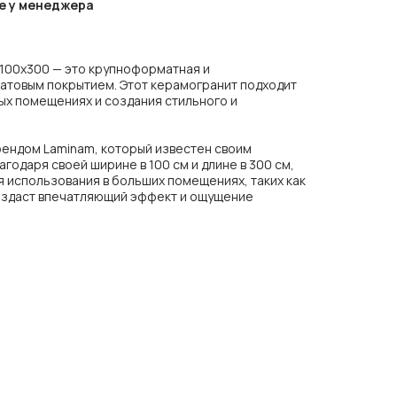
е у менеджера
 100x300 — это крупноформатная и
атовым покрытием. Этот керамогранит подходит
ых помещениях и создания стильного и
ендом Laminam, который известен своим
годаря своей ширине в 100 см и длине в 300 см,
я использования в больших помещениях, таких как
создаст впечатляющий эффект и ощущение