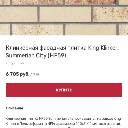
Клинкерная фасадная плитка King Klinker,
Summerian City (HF59)
King Klinker
6 705
руб.
/
1 m²
КУПИТЬ
Описание:
Клинкерная плитка HF59 Summerian city производится на заводе King
Klinker в Польше формата NF14 и размером 240x71x14 мм, цвет желтый,