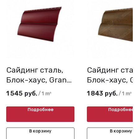
Сайдинг сталь,
Сайдинг стал
Блок-хаус, Grand
Блок-хаус, G
Line, 0,5 Atlas
Line, 0,45 Prin
1 545
руб.
1 843
руб.
/
1 m²
/
1 m²
Elite
Подробнее
Подробнее
В корзину
В корзину