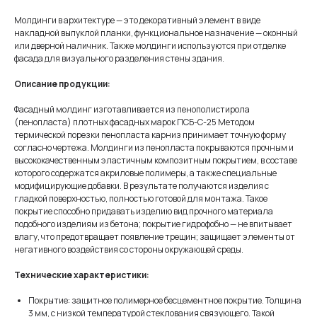
Молдинги в архитектуре — это декоративный элемент в виде
накладной выпуклой планки, функциональное назначение — оконный
или дверной наличник. Также молдинги используются при отделке
фасада для визуального разделения стены здания.
Описание продукции:
Фасадный молдинг изготавливается из пенополистирола
(пенопласта) плотных фасадных марок ПСБ-С-25 Методом
термической порезки пенопласта карниз принимает точную форму
согласно чертежа. Молдинги из пенопласта покрываются прочным и
высококачественным эластичным композитным покрытием, в составе
которого содержатся акриловые полимеры, а также специальные
модифицирующие добавки. В результате получаются изделия с
гладкой поверхностью, полностью готовой для монтажа. Такое
покрытие способно придавать изделию вид прочного материала
подобного изделиям из бетона; покрытие гидрофобно — не впитывает
влагу, что предотвращает появление трещин; защищает элементы от
негативного воздействия со стороны окружающей среды.
Технические характеристики:
Покрытие: защитное полимерное бесцементное покрытие. Толщина
3 мм, с низкой температурой стеклования связующего. Такой