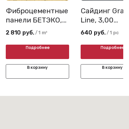
Фиброцементные
Сайдинг Gran
панели БЕТЭКО,
Line, 3,00
Короед
двухслойный
2 810
руб.
640
руб.
/
1 m²
/
1 pc
Подробнее
Подробнее
В корзину
В корзину