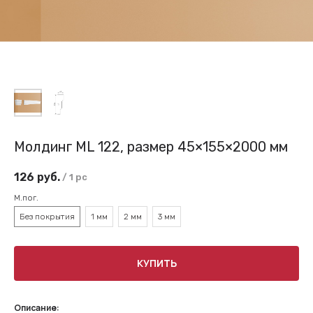
Молдинг ML 122, размер 45×155×2000 мм
126
руб.
/
1 pc
М.пог.
Без покрытия
1 мм
2 мм
3 мм
КУПИТЬ
Описание: