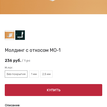
Молдинг с откосом МО-1
236
руб.
/
1 pc
М.пог.
Без покрытия
1 мм
2,5 мм
КУПИТЬ
Описание: