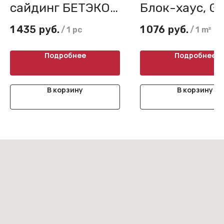
сайдинг БЕТЭКО,
Блок-хаус, G
Вудрок
Line, 0,45 Dra
1 435
руб.
1 076
руб.
/
1 pc
/
1 m²
Подробнее
Подробнее
В корзину
В корзину