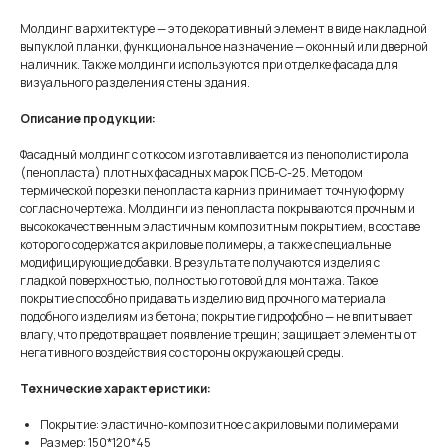
Молдинг в архитектуре — это декоративный элемент в виде накладной
выпуклой планки, функциональное назначение — оконный или дверной
наличник. Также молдинги используются при отделке фасада для
визуального разделения стены здания.
Описание продукции:
Фасадный молдинг с откосом изготавливается из пенополистирола
(пенопласта) плотных фасадных марок ПСБ-С-25. Методом
термической порезки пенопласта карниз принимает точную форму
согласно чертежа. Молдинги из пенопласта покрываются прочным и
высококачественным эластичным композитным покрытием, в составе
которого содержатся акриловые полимеры, а также специальные
модифицирующие добавки. В результате получаются изделия с
гладкой поверхностью, полностью готовой для монтажа. Такое
покрытие способно придавать изделию вид прочного материала
подобного изделиям из бетона; покрытие гидрофобно — не впитывает
влагу, что предотвращает появление трещин; защищает элементы от
негативного воздействия со стороны окружающей среды.
Технические характеристики:
Покрытие: эластично-композитное с акриловыми полимерами
Размер: 150*120*45