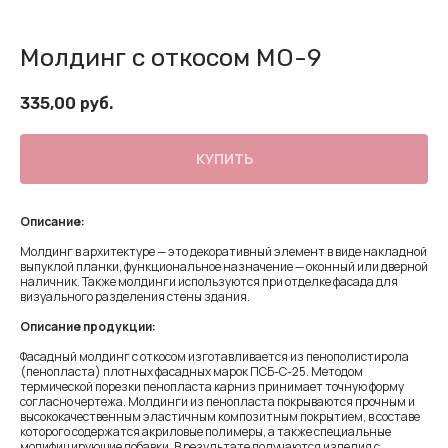
Молдинг с откосом МО-9
335,00
руб.
КУПИТЬ
Описание:
Молдинг в архитектуре — это декоративный элемент в виде накладной
выпуклой планки, функциональное назначение — оконный или дверной
наличник. Также молдинги используются при отделке фасада для
визуального разделения стены здания.
Описание продукции:
Фасадный молдинг с откосом изготавливается из пенополистирола
(пенопласта) плотных фасадных марок ПСБ-С-25. Методом
термической порезки пенопласта карниз принимает точную форму
согласно чертежа. Молдинги из пенопласта покрываются прочным и
высококачественным эластичным композитным покрытием, в составе
которого содержатся акриловые полимеры, а также специальные
модифицирующие добавки. В результате получаются изделия с