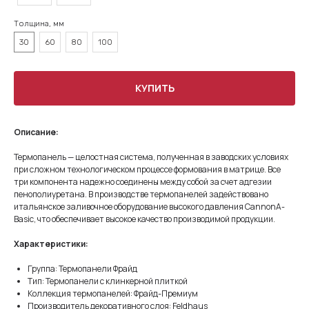
Толщина, мм
30
60
80
100
КУПИТЬ
Описание:
Термопанель — целостная система, полученная в заводских условиях
при сложном технологическом процессе формования в матрице. Все
три компонента надежно соединены между собой за счет адгезии
пенополиуретана. В производстве термопанелей задействовано
итальянское заливочное оборудование высокого давления CannonA-
Basic, что обеспечивает высокое качество производимой продукции.
Характеристики:
Группа: Термопанели Фрайд
Тип: Термопанели с клинкерной плиткой
Коллекция термопанелей: Фрайд-Премиум
Производитель декоративного слоя: Feldhaus