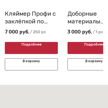
Кляймер Профи с
Доборные
заклёпкой по
материалы
металлу
БЕТЭКО, вне
7 000
руб.
3 000
руб.
/
250 pc
/
1 pc
(нержавейка)
угловой проф
(симметричн
Подробнее
Подробнее
В корзину
В корзину