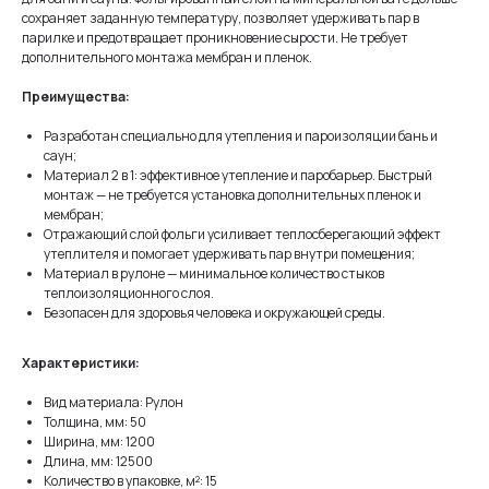
сохраняет заданную температуру, позволяет удерживать пар в
парилке и предотвращает проникновение сырости. Не требует
дополнительного монтажа мембран и пленок.
Преимущества:
Разработан специально для утепления и пароизоляции бань и
саун;
Материал 2 в 1: эффективное утепление и паробарьер. Быстрый
монтаж — не требуется установка дополнительных пленок и
мембран;
Отражающий слой фольги усиливает теплосберегающий эффект
утеплителя и помогает удерживать пар внутри помещения;
Материал в рулоне — минимальное количество стыков
теплоизоляционного слоя.
Безопасен для здоровья человека и окружающей среды.
Характеристики:
Вид материала: Рулон
Толщина, мм: 50
Ширина, мм: 1200
Длина, мм: 12500
Количество в упаковке, м²: 15