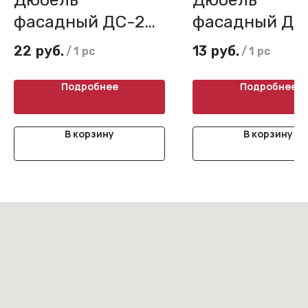
фасадный ДС-2
фасадный ДС
Бийск с
Бийск с
22
руб.
13
руб.
/
1 pc
/
1 pc
распорным
распорным
элементом 260
элементом 11
Подробнее
Подробнее
мм
В корзину
В корзину