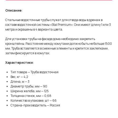
Описание:
Стальные водосточные трубы служат для отвода воды в дренаж в
составе водосточной системы «Stal Premium». Они имеют длину 1 или 3
метра и окрашены в 4 варианта цвета.
Для установки трубы на фасаде дома необходимо закрепить
кронштейны. Расстояние между хомутами должно быть не больше 1500
мм. Труба вставляется в смежные элементы и крепится заклепками,
затем фиксируется в хомутах.
Характеристики:
Тип товара — Труба водосточная
Вес, кг — 4,2
Длина, м — 3
Диаметр трубы, мм — 90
Ширина желоба, мм — 125
Толщина стенок, мм — 0,68
Количество в упаковке, шт — 66
Страна-производитель — Россия