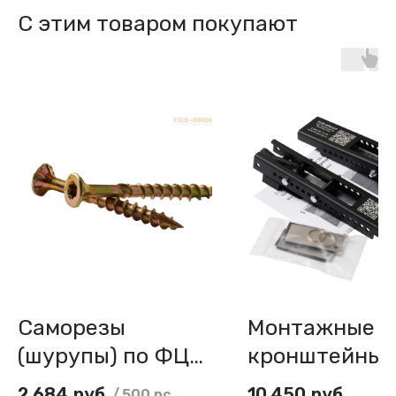
С этим товаром покупают
Саморезы
Монтажные
(шурупы) по ФЦС
кронштейны 
4х40 мм с
сайдинга FCS
2 684
руб.
10 450
руб.
/
500 pc