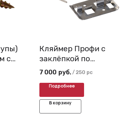
рупы)
Кляймер Профи с
м с
заклёпкой по
вкой
металлу
7 000
руб.
/
250 pc
ные
(нержавейка)
Подробнее
В корзину