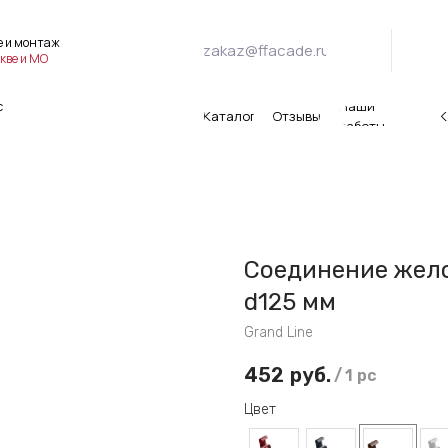
е и монтаж
zakaz@ffacade.ru
кве и МО
Наши
с
Каталог
Отзывы
К
работы
Соединение жело
d125 мм
Grand Line
452
руб.
/
1 pc
Цвет