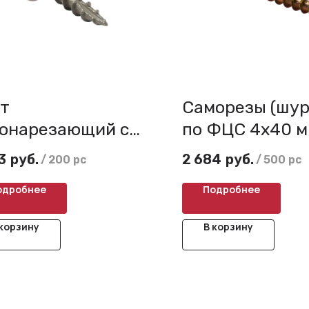
т
Саморезы (шу
онарезающий с
по ФЦС 4х40 м
рым концом LOX
потайной голо
3
руб.
2 684
руб.
/
200 pc
/
500 pc
х38 мм
конструкцион
одробнее
Подробнее
bbergard
 корзину
В корзину